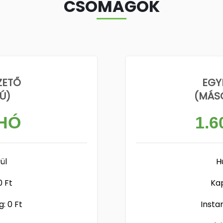
CSOMAGOK
ZETŐ
EGY
Ú)
(MÁS
 HÓ
1.6
ül
H
0 Ft
Kap
: 0 Ft
Insta