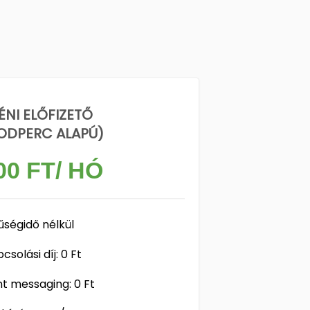
ÉNI ELŐFIZETŐ
ODPERC ALAPÚ)
00 FT/ HÓ
űségidő nélkül
csolási díj: 0 Ft
nt messaging: 0 Ft