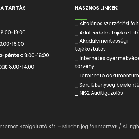
VA TARTÁS
HASZNOS LINKEK
⎯ Általános szerződési fel
: 8:00-18:00
⎯ Adatvédelmi tájékoztat
⎯ Akadálymentességi
 9:00-18:00
tájékoztatás
a-péntek
: 8:00-18:00
⎯ Internetes gyermekvéd
törvény
bat
: 8:00-14:00
⎯ Letölthető dokumentu
⎯ Sérülékenység bejelent
⎯ NIS2 Auditigazolás
nternet Szolgáltató Kft. – Minden jog fenntartva! / All rig