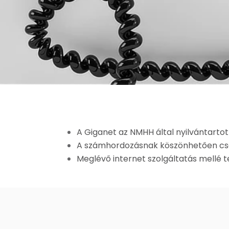
A Giganet az NMHH által nyilvántartott
A számhordozásnak köszönhetően csak
Meglévő internet szolgáltatás mellé t