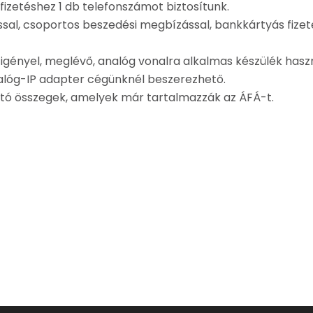
fizetéshez 1 db telefonszámot biztosítunk.
lással, csoportos beszedési megbízással, bankkártyás fiz
t igényel, meglévő, analóg vonalra alkalmas készülék has
nalóg-IP adapter cégünknél beszerezhető.
ttó összegek, amelyek már tartalmazzák az ÁFÁ-t.
 vagy akár e-mailben is.
egfelelő megoldásokat.