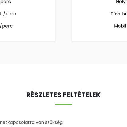
 /perc
Helyi
Ft /perc
Távolsá
 /perc
Mobil
RÉSZLETES FELTÉTELEK
rnetkapcsolatra van szükség.