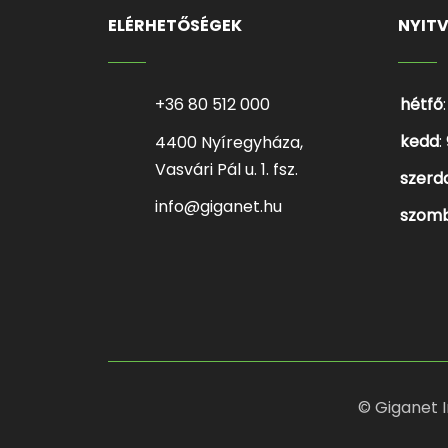
ELÉRHETŐSÉGEK
NYIT
+36 80 512 000
hétfő
kedd
:
4400 Nyíregyháza,
Vasvári Pál u. 1. fsz.
szerd
info@giganet.hu
szom
© Giganet I