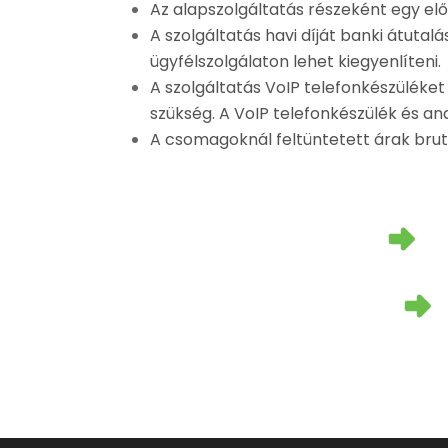
Az alapszolgáltatás részeként egy elő
A szolgáltatás havi díját banki átuta
ügyfélszolgálaton lehet kiegyenlíteni.
A szolgáltatás VoIP telefonkészüléke
szükség. A VoIP telefonkészülék és a
A csomagoknál feltüntetett árak bru
Vegye fel velünk a kapcsolatot!
Keressen minket személyesen, telefonon
Tekintse meg üzleti ajánlatainkat!
Találja meg gyorsan és egyszerűen a m