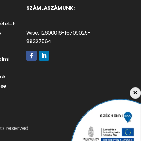
SZÁMLASZÁMUNK:
tételek
Wise: 12600016-16709025-
ó
88227564
elmi
mok
ése
×
hts reserved