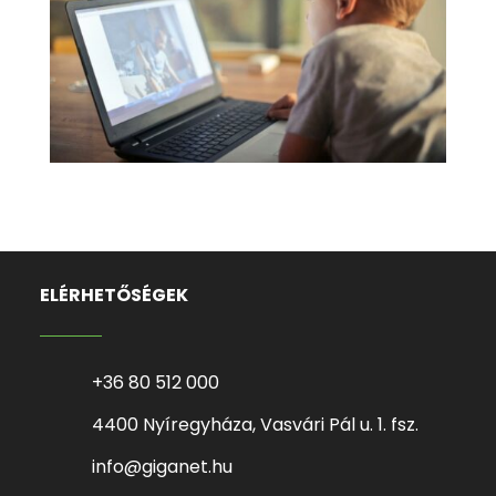
ELÉRHETŐSÉGEK
+36 80 512 000
4400 Nyíregyháza, Vasvári Pál u. 1. fsz.
info@giganet.hu