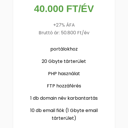
40.000 FT/ÉV
+27% ÁFA
Bruttó ár: 50.800 Ft/év
portálokhoz
20 Gbyte tárterület
PHP használat
FTP hozzáférés
1 db domain név karbantartás
10 db email fiók (1 Gbyte email
tárterület)