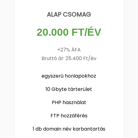
ALAP CSOMAG
20.000 FT/ÉV
+27% ÁFA
Bruttó ár: 25.400 Ft/év
egyszerű honlapokhoz
10 Gbyte tárterület
PHP használat
FTP hozzáférés
1 db domain név karbantartás