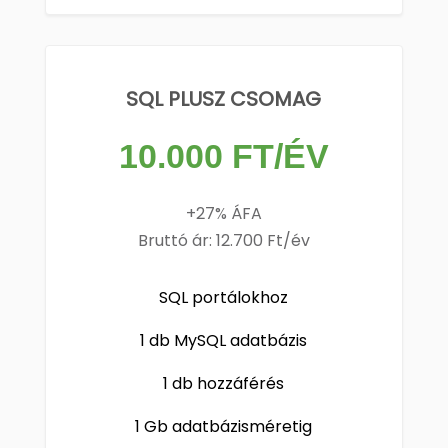
SQL PLUSZ CSOMAG
10.000 FT/ÉV
+27% ÁFA
Bruttó ár: 12.700 Ft/év
SQL portálokhoz
1 db MySQL adatbázis
1 db hozzáférés
1 Gb adatbázisméretig