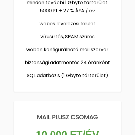
minden további 1 Gbyte tárterület:
5000 Ft + 27 % ÁFA / év
webes levelezési felület
vírusírtás, SPAM szűrés
weben konfigurálható mail szerver
biztonsági adatmentés 24 óránként
SQL adatbázis (1 Gbyte tárterület)
MAIL PLUSZ CSOMAG
10.000 FT/ÉV