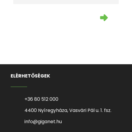
Tekintse meg e-mail csomagjainkat!
Találja meg gyorsan és egyszerűen a
megfelelő megoldásokat.
ELÉRHETŐSÉGEK
+36 80 512 000
4400 Nyíregyháza, Vasvári Pál u. 1. fsz.
info@giganet.hu