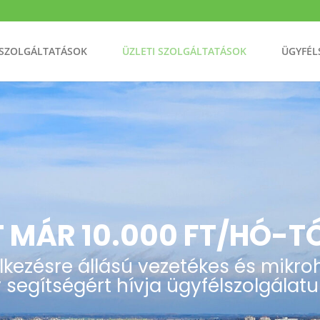
 SZOLGÁLTATÁSOK
ÜZLETI SZOLGÁLTATÁSOK
ÜGYFÉL
T MÁR 10.000 FT/HÓ-T
ezésre állású vezetékes és mikro
 segítségért hívja ügyfélszolgálatu