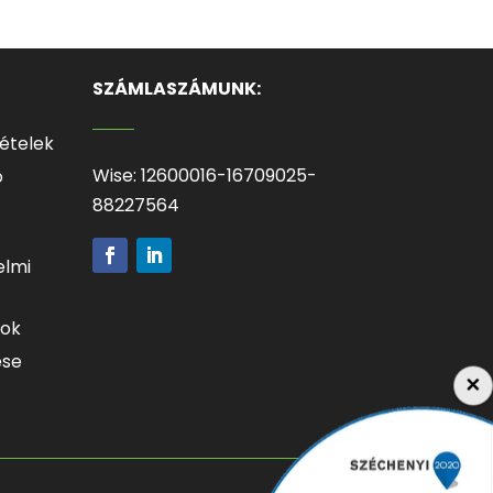
SZÁMLASZÁMUNK:
tételek
Wise: 12600016-16709025-
ó
88227564
elmi
mok
ése
×