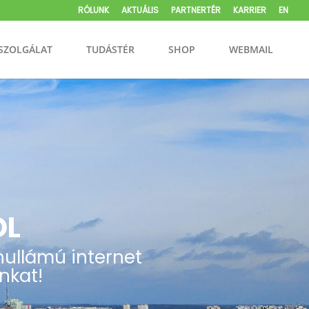
RÓLUNK
AKTUÁLIS
PARTNERTÉR
KARRIER
EN
SZOLGÁLAT
TUDÁSTÉR
SHOP
WEBMAIL
ÓL
hullámú internet
nkat!