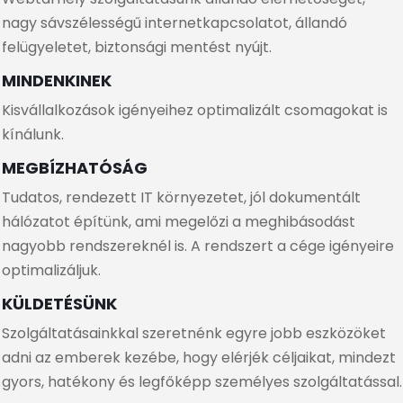
nagy sávszélességű internetkapcsolatot, állandó
felügyeletet, biztonsági mentést nyújt.
MINDENKINEK
Kisvállalkozások igényeihez optimalizált csomagokat is
kínálunk.
MEGBÍZHATÓSÁG
Tudatos, rendezett IT környezetet, jól dokumentált
hálózatot építünk, ami megelőzi a meghibásodást
nagyobb rendszereknél is. A rendszert a cége igényeire
optimalizáljuk.
KÜLDETÉSÜNK
Szolgáltatásainkkal szeretnénk egyre jobb eszközöket
adni az emberek kezébe, hogy elérjék céljaikat, mindezt
gyors, hatékony és legfőképp személyes szolgáltatással.