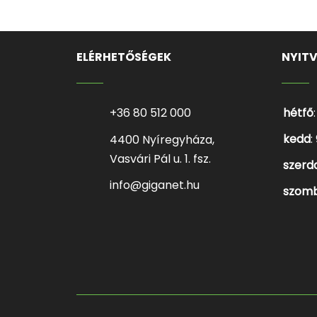
ELÉRHETŐSÉGEK
NYIT
+36 80 512 000
hétfő
kedd
:
4400 Nyíregyháza,
Vasvári Pál u. 1. fsz.
szerd
info@giganet.hu
szom