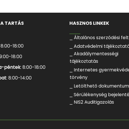
VA TARTÁS
HASZNOS LINKEK
⎯ Általános szerződési fel
: 8:00-18:00
⎯ Adatvédelmi tájékoztat
⎯ Akadálymentességi
 9:00-18:00
tájékoztatás
a-péntek
: 8:00-18:00
⎯ Internetes gyermekvéd
törvény
bat
: 8:00-14:00
⎯ Letölthető dokumentu
⎯ Sérülékenység bejelent
⎯ NIS2 Auditigazolás