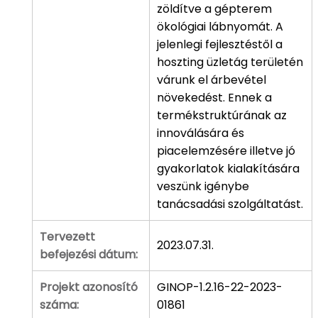
zöldítve a gépterem
ökológiai lábnyomát. A
jelenlegi fejlesztéstől a
hoszting üzletág területén
várunk el árbevétel
növekedést. Ennek a
termékstruktúrának az
innoválására és
piacelemzésére illetve jó
gyakorlatok kialakítására
veszünk igénybe
tanácsadási szolgáltatást.
Tervezett
2023.07.31.
befejezési dátum:
Projekt azonosító
GINOP-1.2.16-22-2023-
száma:
01861