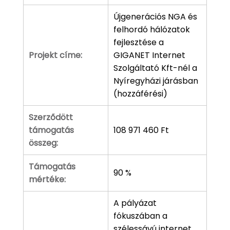
Újgenerációs NGA és
felhordó hálózatok
fejlesztése a
Projekt címe:
GIGANET Internet
Szolgáltató Kft-nél a
Nyíregyházi járásban
(hozzáférési)
Szerződött
támogatás
108 971 460 Ft
összeg:
Támogatás
90 %
mértéke:
A pályázat
fókuszában a
szélessávú internet