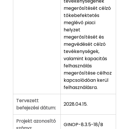
tevékenységének
megerősítését célzó
tőkebefektetés
meglévő piaci
helyzet
megerősítését és
megvédését célzó
tevékenységek,
valamint kapacitás
felhasználás
megerősítése célhoz
kapcsolódóan kerül
felhasználásra.
Tervezett
2028.04.15.
befejezési dátum:
Projekt azonosító
GINOP-8.3.5-18/B
száma: