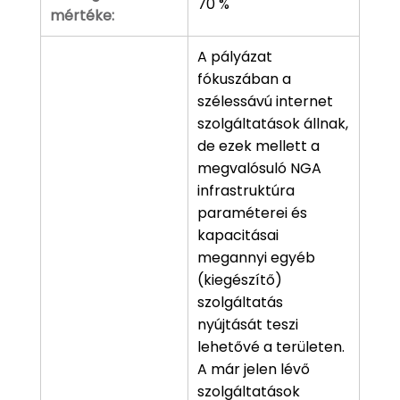
70 %
mértéke:
A pályázat
fókuszában a
szélessávú internet
szolgáltatások állnak,
de ezek mellett a
megvalósuló NGA
infrastruktúra
paraméterei és
kapacitásai
megannyi egyéb
(kiegészítő)
szolgáltatás
nyújtását teszi
lehetővé a területen.
A már jelen lévő
szolgáltatások