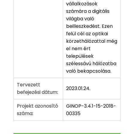
vállalkozások
számára a digitális
világba való
beilleszkedést. Ezen
felül cél az optikai
körzethálózattal még
el nem ért
települések
szélessávú hálózatba
való bekapcsolása.
Tervezett
2023.01.24.
befejezési dátum:
Projekt azonosító
GINOP-3.4.1-15-2018-
száma:
00335