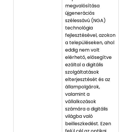
megvalósítása
újgenerációs
szélessávú (NGA)
technológia
fejlesztésével, azokon
a településeken, ahol
eddig nem volt
elérhető, elősegítve
ezáltal a digitális
szolgáltatások
elterjesztését és az
állampolgárok,
valamint a
vállalkozások
számára a digitális
világba való
beilleszkedést. Ezen
felül cél az optikai