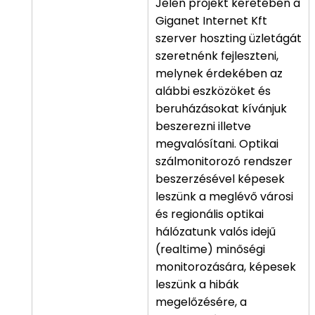
Jelen projekt keretében a
Giganet Internet Kft
szerver hoszting üzletágát
szeretnénk fejleszteni,
melynek érdekében az
alábbi eszközöket és
beruházásokat kívánjuk
beszerezni illetve
megvalósítani. Optikai
szálmonitorozó rendszer
beszerzésével képesek
leszünk a meglévő városi
és regionális optikai
hálózatunk valós idejű
(realtime) minőségi
monitorozására, képesek
leszünk a hibák
megelőzésére, a