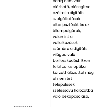
eddig nem volt
elérhető, elősegítve
ezáltal a digitális
szolgáltatások
elterjesztését és az
állampolgárok,
valamint a
vállalkozások
számára a digitális
világba való
beilleszkedést. Ezen
felül cél az optikai
körzethálózattal még
el nem ért
települések
szélessávú hálózatba
való bekapcsolása.