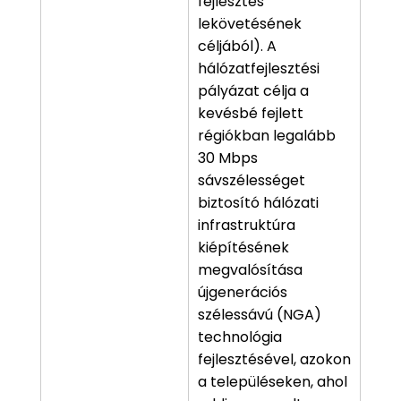
fejlesztés
lekövetésének
céljából). A
hálózatfejlesztési
pályázat célja a
kevésbé fejlett
régiókban legalább
30 Mbps
sávszélességet
biztosító hálózati
infrastruktúra
kiépítésének
megvalósítása
újgenerációs
szélessávú (NGA)
technológia
fejlesztésével, azokon
a településeken, ahol