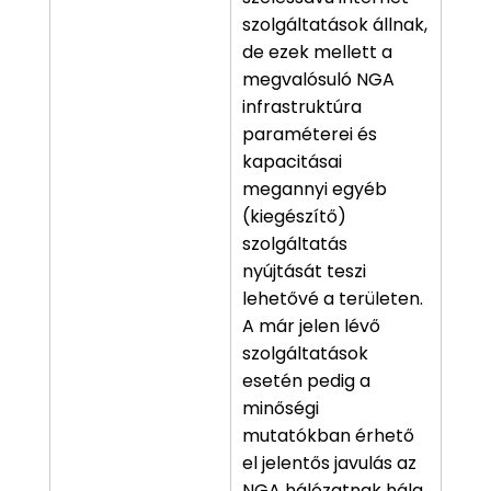
szolgáltatások állnak,
de ezek mellett a
megvalósuló NGA
infrastruktúra
paraméterei és
kapacitásai
megannyi egyéb
(kiegészítő)
szolgáltatás
nyújtását teszi
lehetővé a területen.
A már jelen lévő
szolgáltatások
esetén pedig a
minőségi
mutatókban érhető
el jelentős javulás az
NGA hálózatnak hála.