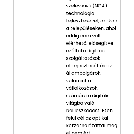
szélessávú (NGA)
technológia
fejlesztésével, azokon
a településeken, ahol
eddig nem volt
elérhető, elősegítve
ezáltal a digitális
szolgáltatások
elterjesztését és az
állampolgárok,
valamint a
vállalkozások
számára a digitális
világba való
beilleszkedést. Ezen
felül cél az optikai
körzethálózattal még
el nem ért