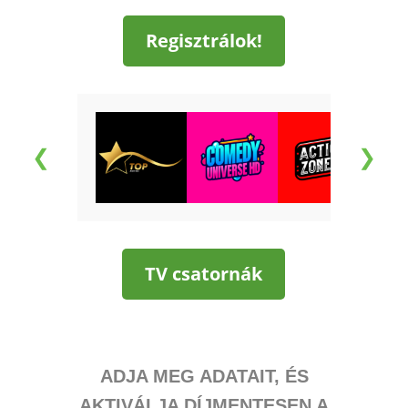
Regisztrálok!
❮
❯
TV csatornák