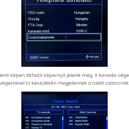
a lenti képen látható képernyő jelenik meg. A keresés vég
végeztével tv készülékén megjelennek a talált csatornák