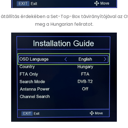
 átállítás érdekében a Set-Top-Box távirányítójával az
meg a Hungarian feliratot.