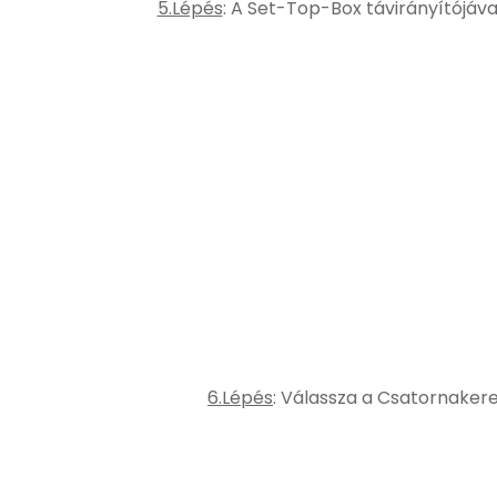
5.Lépés
: A Set-Top-Box távirányítójáv
6.Lépés
: Válassza a Csatornaker