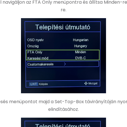
al navigáljon az FTA Only menüpontra és állítsa Minden-r
re.
esés menüpontot majd a Set-Top-Box távirányítóján nyom
elindításához.