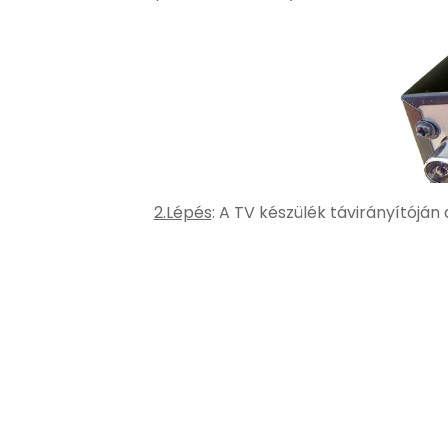
2.Lépés
: A TV készülék távirányítój