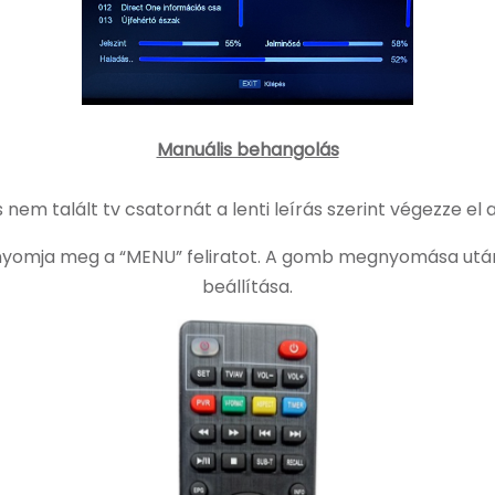
Manuális behangolás
m talált tv csatornát a lenti leírás szerint végezze el
 nyomja meg a “MENU” feliratot. A gomb megnyomása után
beállítása.