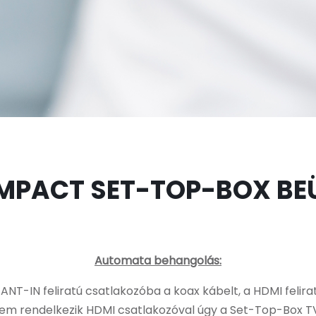
MPACT SET-TOP-BOX BE
Automata behangolás:
ANT-IN feliratú csatlakozóba a koax kábelt, a HDMI felira
em rendelkezik HDMI csatlakozóval úgy a Set-Top-Box TV