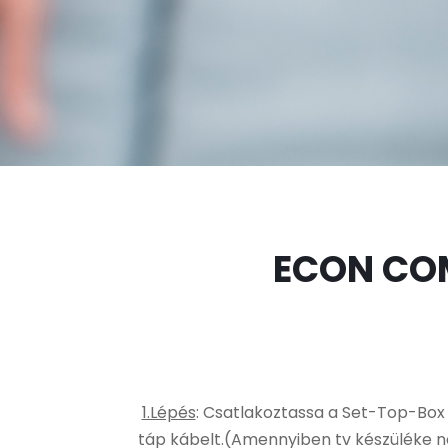
ECON CO
1.Lépés
: Csatlakoztassa a Set-Top-Box 
táp kábelt.(Amennyiben tv készüléke n