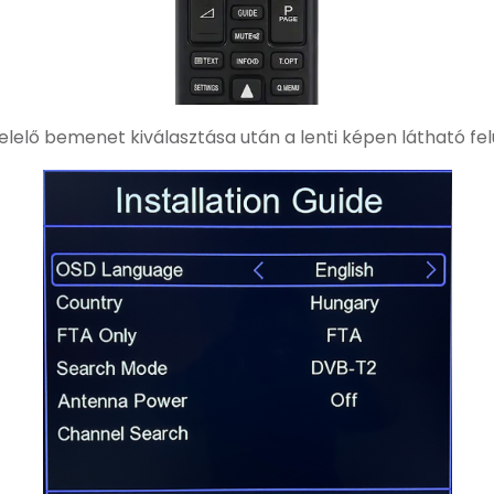
elelő bemenet kiválasztása után a lenti képen látható felü