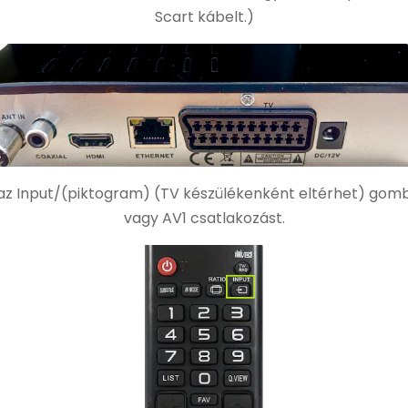
Scart kábelt.)
án az Input/(piktogram) (TV készülékenként eltérhet) go
vagy AV1 csatlakozást.