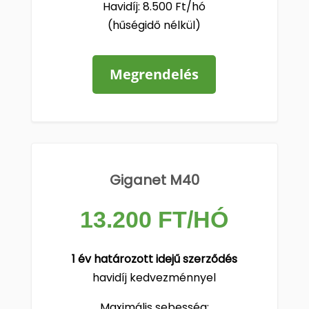
Havidíj: 8.500 Ft/hó
(hűségidő nélkül)
Megrendelés
Giganet M40
13.200 FT/HÓ
1 év határozott idejű szerződés
havidíj kedvezménnyel
Maximális sebesség: