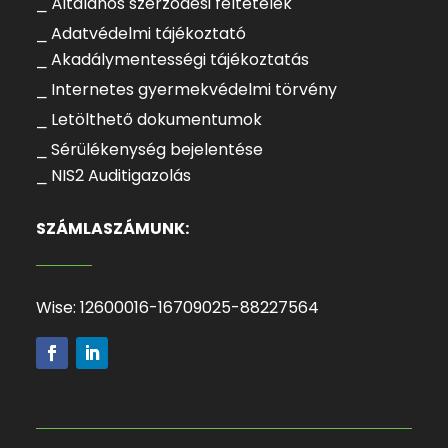
⎯ Általános szerződési feltételek
⎯ Adatvédelmi tájékoztató
⎯ Akadálymentességi tájékoztatás
⎯ Internetes gyermekvédelmi törvény
⎯ Letölthető dokumentumok
⎯ Sérülékenység bejelentése
⎯ NIS2 Auditigazolás
SZÁMLASZÁMUNK:
Wise: 12600016-16709025-88227564