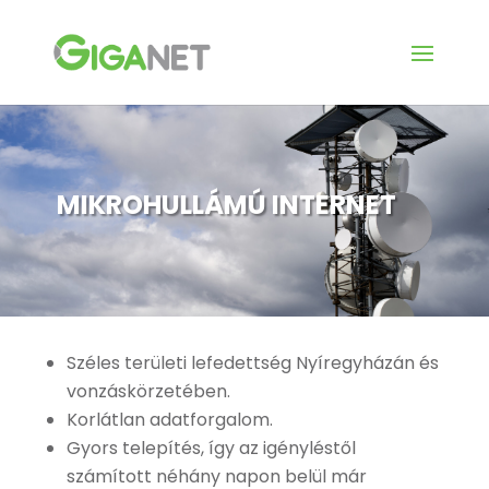
MIKROHULLÁMÚ INTERNET
Széles területi lefedettség Nyíregyházán és
vonzáskörzetében.
Korlátlan adatforgalom.
Gyors telepítés, így az igényléstől
számított néhány napon belül már