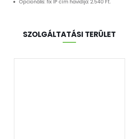
Opcionális: fix IP cím havidíja: 2.540 Ft.
SZOLGÁLTATÁSI TERÜLET