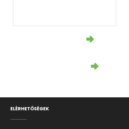
Vegye fel velünk a kapcsolatot!
Keressen minket személyesen, telefonon
vagy akár e-mailben is.
Tekintse meg üzleti ajánlatainkat!
Találja meg gyorsan és egyszerűen a
megfelelő megoldásokat.
ELÉRHETŐSÉGEK