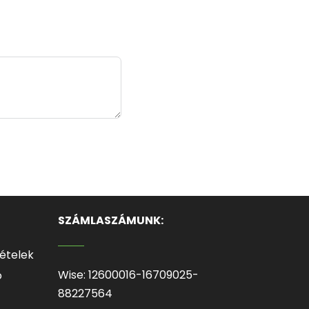
SZÁMLASZÁMUNK:
tételek
Wise: 12600016-16709025-
ó
88227564