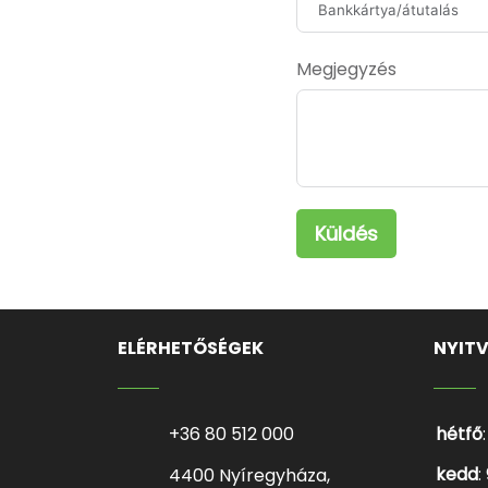
Megjegyzés
Küldés
ELÉRHETŐSÉGEK
NYIT
+36 80 512 000
hétfő
kedd
:
4400 Nyíregyháza,