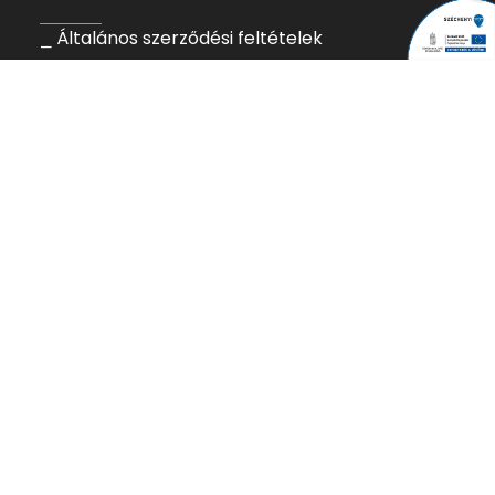
⎯ Általános szerződési feltételek
⎯ Adatvédelmi tájékoztató
⎯ Akadálymentességi tájékoztatás
⎯ Internetes gyermekvédelmi törvény
⎯ Letölthető dokumentumok
⎯ Sérülékenység bejelentése
⎯ NIS2 Auditigazolás
SZÁMLASZÁMUNK:
Wise: 12600016-16709025-88227564