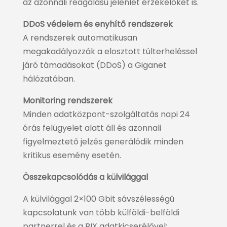
az azonnali reagálású jelenlét érzékelőket is.
DDoS védelem és enyhítő rendszerek
A rendszerek automatikusan
megakadályozzák a elosztott túlterheléssel
járó támadásokat (DDoS) a Giganet
hálózatában.
Monitoring rendszerek
Minden adatközpont-szolgáltatás napi 24
órás felügyelet alatt áll és azonnali
figyelmeztető jelzés generálódik minden
kritikus esemény esetén.
Összekapcsolódás a külvilággal
A külvilággal 2×100 Gbit sávszélességű
kapcsolatunk van több külföldi-belföldi
partnerrel és a BIX adatkicserélővel: