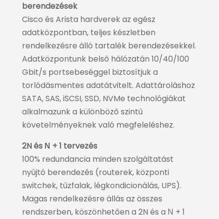
berendezések
Cisco és Arista hardverek az egész
adatközpontban, teljes készletben
rendelkezésre álló tartalék berendezésekkel.
Adatközpontunk belső hálózatán 10/40/100
Gbit/s portsebeséggel biztosítjuk a
torlódásmentes adatátvitelt. Adattároláshoz
SATA, SAS, iSCSI, SSD, NVMe technológiákat
alkalmazunk a különböző szintű
követelményeknek való megfeleléshez.
2N és Ν + 1 tervezés
100% redundancia minden szolgáltatást
nyújtó berendezés (routerek, központi
switchek, tűzfalak, légkondicionálás, UPS).
Magas rendelkezésre állás az összes
rendszerben, köszönhetően a 2N és a Ν + 1