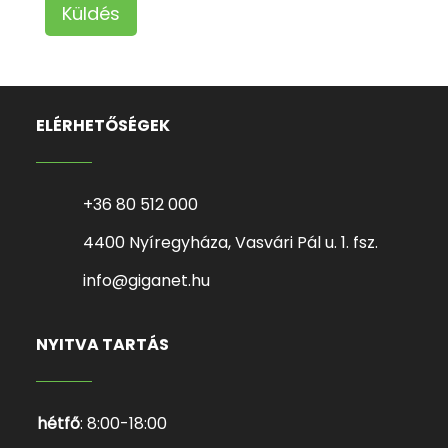
Küldés
ELÉRHETŐSÉGEK
+36 80 512 000
4400 Nyíregyháza, Vasvári Pál u. 1. fsz.
info@giganet.hu
NYITVA TARTÁS
hétfő
: 8:00-18:00